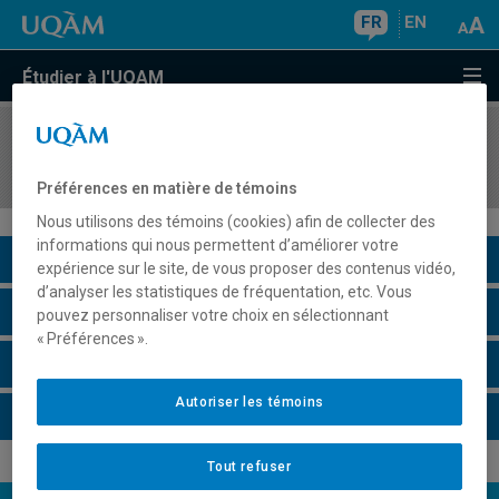
FR
EN
Étudier à l'UQAM
COURS
//
DAN5290
Introduction à la vidéodanse de création
Préférences en matière de témoins
Nous utilisons des témoins (cookies) afin de collecter des
informations qui nous permettent d’améliorer votre
Description du cours
expérience sur le site, de vous proposer des contenus vidéo,
d’analyser les statistiques de fréquentation, etc. Vous
Horaire - Été 2026
pouvez personnaliser votre choix en sélectionnant
« Préférences ».
Horaire - Automne 2026
Autoriser les témoins
Horaire - Hiver 2027
Tout refuser