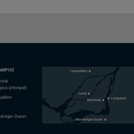
AMPUS
réal
pus principal)
udière
l
érégie-Ouest