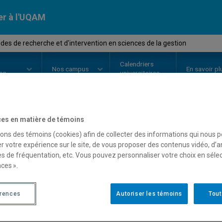
er à l'UQAM
s de recherche et d'intervention en sciences de la gestion
Calendriers
Nos
campus
En savoir pl
ion
universitaires
es en matière de témoins
OURS
//
DCM7121
-
Méthodes de 
sons des témoins (cookies) afin de collecter des informations qui nous 
r votre expérience sur le site, de vous proposer des contenus vidéo, d’a
d'intervention en science
es de fréquentation, etc. Vous pouvez personnaliser votre choix en séle
ces ».
Description
Horaire - Été 2026
Horaire
érences
Autoriser les témoins
Tout