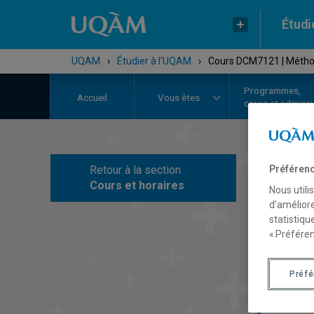
Étudi
UQAM
›
Étudier à l'UQAM
›
Cours DCM7121 | Méthode
Programmes,
Accueil
Vous êtes
cours et admiss
Retour à la section
Préférenc
C
Cours et horaires
Nous utili
d’améliore
statistiqu
« Préféren
Préf