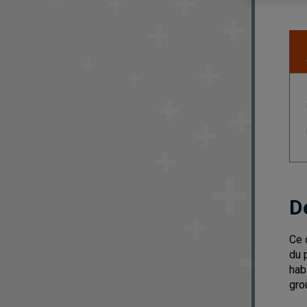
D
Ce 
du 
hab
gro