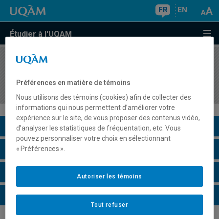
FR
EN
Étudier à l'UQAM
COURS
//
DDD1231
Introduction à l'acte d'enseigner au secondaire :
Préférences en matière de témoins
didactique générale
Nous utilisons des témoins (cookies) afin de collecter des
informations qui nous permettent d’améliorer votre
expérience sur le site, de vous proposer des contenus vidéo,
Description du cours
d’analyser les statistiques de fréquentation, etc. Vous
pouvez personnaliser votre choix en sélectionnant
Horaire - Été 2026
« Préférences ».
Horaire - Automne 2026
Autoriser les témoins
Horaire - Hiver 2027
Tout refuser