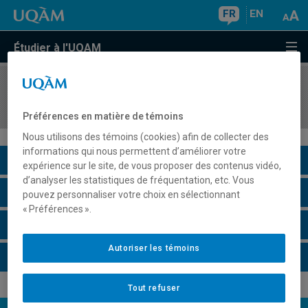
FR
EN
Étudier à l'UQAM
COURS
//
DDD3590
Didactique de la science et de la technologie 3
Préférences en matière de témoins
Nous utilisons des témoins (cookies) afin de collecter des
informations qui nous permettent d’améliorer votre
Description du cours
expérience sur le site, de vous proposer des contenus vidéo,
d’analyser les statistiques de fréquentation, etc. Vous
Horaire - Été 2026
pouvez personnaliser votre choix en sélectionnant
« Préférences ».
Horaire - Automne 2026
Autoriser les témoins
Horaire - Hiver 2027
Tout refuser