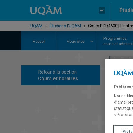
Étudi
UQAM
›
Étudier à l'UQAM
›
Cours DDD4600 | L'utili
Programmes,
Accueil
Vous êtes
cours et admiss
Retour à la section
C
Cours et horaires
Préférenc
Nous utili
d’améliore
statistiqu
« Préféren
Préf