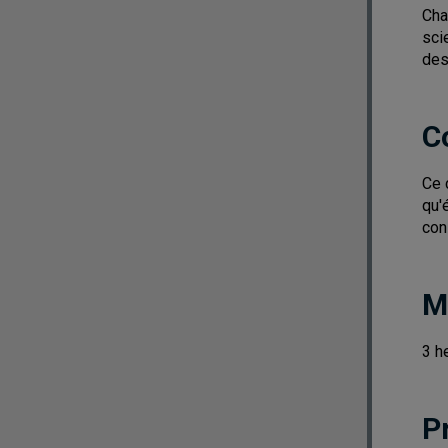
Cha
sci
des
C
Ce 
qu'
con
M
3 h
P