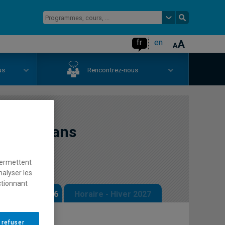
fr
en
us
Rencontrez-nous
des TIC dans
nces
permettent
nalyser les
ctionnant
 - Automne 2026
Horaire - Hiver 2027
 refuser