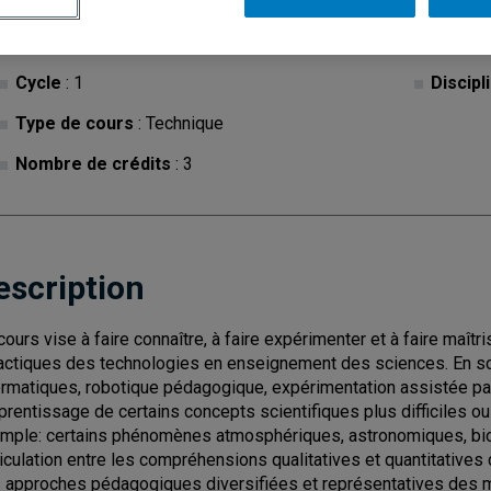
Cycle
: 1
Discipl
Type de cours
: Technique
Nombre de crédits
: 3
escription
cours vise à faire connaître, à faire expérimenter et à faire maîtri
actiques des technologies en enseignement des sciences. En sc
ormatiques, robotique pédagogique, expérimentation assistée par o
pprentissage de certains concepts scientifiques plus difficiles ou
mple: certains phénomènes atmosphériques, astronomiques, bioch
rticulation entre les compréhensions qualitatives et quantitative
 approches pédagogiques diversifiées et représentatives des m