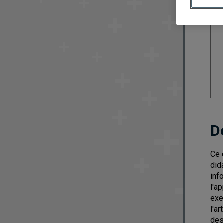
D
Ce 
did
inf
l'a
exe
l'a
des