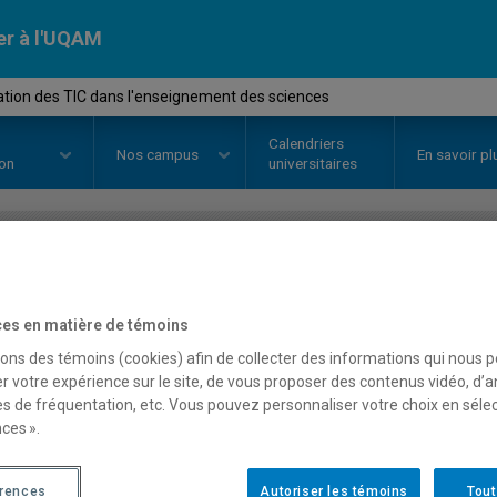
er à l'UQAM
sation des TIC dans l'enseignement des sciences
Calendriers
Nos
campus
En savoir pl
ion
universitaires
OURS
//
DDD4600
-
L'utilisation 
es en matière de témoins
l'enseignement des scie
sons des témoins (cookies) afin de collecter des informations qui nous 
r votre expérience sur le site, de vous proposer des contenus vidéo, d’a
es de fréquentation, etc. Vous pouvez personnaliser votre choix en séle
Description
Horaire - Été 2026
Horaire
ces ».
érences
Autoriser les témoins
Tout