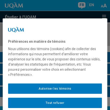
FR
EN
Étudier à l'UQAM
COURS
//
DDL2076
Didactique du français 1 : volet lecture
Préférences en matière de témoins
Nous utilisons des témoins (cookies) afin de collecter des
informations qui nous permettent d’améliorer votre
Description du cours
expérience sur le site, de vous proposer des contenus vidéo,
d’analyser les statistiques de fréquentation, etc. Vous
Horaire - Été 2026
pouvez personnaliser votre choix en sélectionnant
« Préférences ».
Horaire - Automne 2026
Autoriser les témoins
Horaire - Hiver 2027
Tout refuser