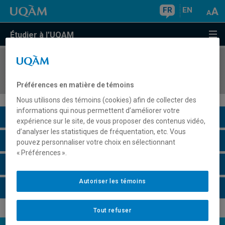
FR
EN
Étudier à l'UQAM
COURS
//
DDL3075
Didactique du français II: volet écriture
Préférences en matière de témoins
Nous utilisons des témoins (cookies) afin de collecter des
informations qui nous permettent d’améliorer votre
Description du cours
expérience sur le site, de vous proposer des contenus vidéo,
d’analyser les statistiques de fréquentation, etc. Vous
Horaire - Été 2026
pouvez personnaliser votre choix en sélectionnant
« Préférences ».
Horaire - Automne 2026
Autoriser les témoins
Horaire - Hiver 2027
Tout refuser