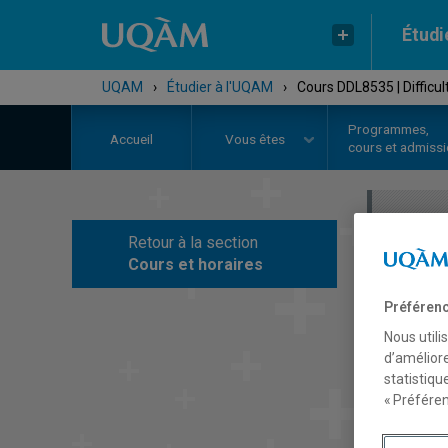
Étudi
UQAM
›
Étudier à l'UQAM
›
Cours DDL8535 | Difficul
Programmes,
Accueil
Vous êtes
cours et admiss
Retour à la section
C
Cours et horaires
Préférenc
Nous utili
d’améliore
statistiqu
« Préféren