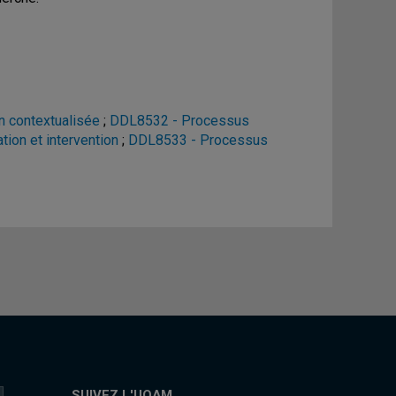
n contextualisée
;
DDL8532 - Processus
tion et intervention
;
DDL8533 - Processus
SUIVEZ L'UQAM