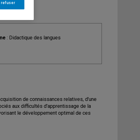
 refuser
ine
: Didactique des langues
acquisition de connaissances relatives, d'une
ociés aux difficultés d'apprentissage de la
 favorisant le développement optimal de ces