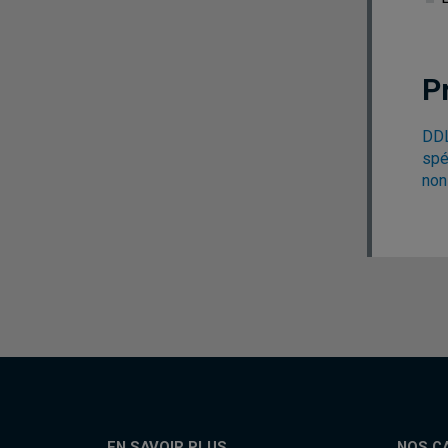
P
DDL
spé
non
EN SAVOIR PLUS
NOS C