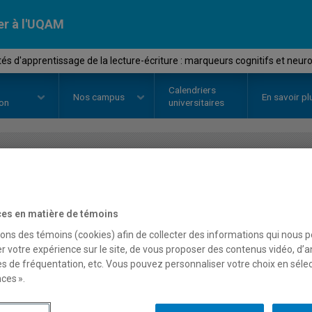
er à l'UQAM
tés d'apprentissage de la lecture-écriture : marqueurs cognitifs et neur
Calendriers
Nos
campus
En savoir pl
ion
universitaires
OURS
//
DDL8535
-
Difficultés d'
lecture-écriture : marque
es en matière de témoins
sons des témoins (cookies) afin de collecter des informations qui nous 
neurologiques associés
r votre expérience sur le site, de vous proposer des contenus vidéo, d’a
es de fréquentation, etc. Vous pouvez personnaliser votre choix en séle
ces ».
Description
Horaire - Été 2026
Horaire