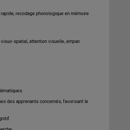
n rapide, recodage phonologique en mémoire
 visuo-spatial, attention visuelle, empan
blématiques.
ues des apprenants concernés, favorisant le
nitif.
erche.