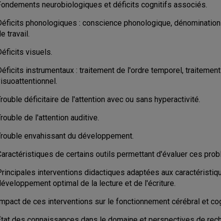
Fondements neurobiologiques et déficits cognitifs associés.
Déficits phonologiques : conscience phonologique, dénominatio
e travail.
éficits visuels.
éficits instrumentaux : traitement de l'ordre temporel, traitement
isuoattentionnel.
rouble déficitaire de l'attention avec ou sans hyperactivité.
rouble de l'attention auditive.
Trouble envahissant du développement.
Caractéristiques de certains outils permettant d'évaluer ces pro
Principales interventions didactiques adaptées aux caractéristiq
éveloppement optimal de la lecture et de l'écriture.
mpact de ces interventions sur le fonctionnement cérébral et cog
État des connaissances dans le domaine et perspectives de rech