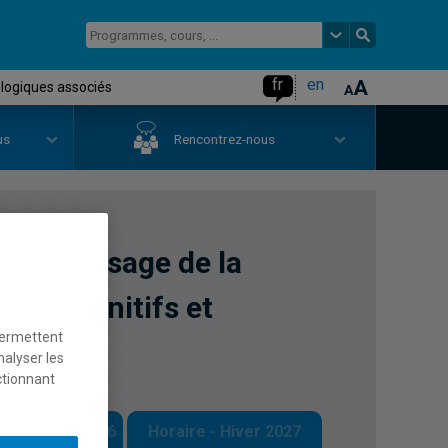
fr
en
ologiques associés
us
Rencontrez-nous
apprentissage de la
urs cognitifs et
permettent
nalyser les
ctionnant
 - Automne 2026
Horaire - Hiver 2027