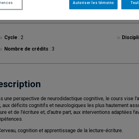
érences
Autoriser les témoins
Tout
Cycle
: 2
Discipl
Nombre de crédits
: 3
escription
s une perspective de neurodidactique cognitive, le cours vise l'
t, aux déficits cognitifs et neurologiques les plus hautement ass
ture et de l'écriture et, d'autre part, aux interventions adaptées
pétences.
erveau, cognition et apprentissage de la lecture-écriture.