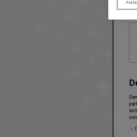
Préf
D
Dan
par
lec
com
C