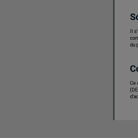
S
Il 
com
du 
C
Ce 
(DE
d'a