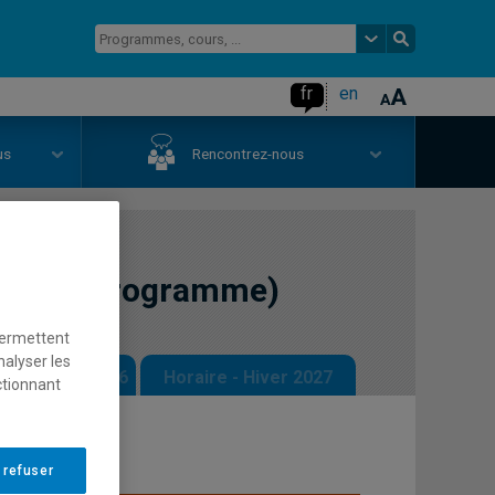
fr
en
us
Rencontrez-nous
u (hors programme)
permettent
nalyser les
 - Automne 2026
Horaire - Hiver 2027
ctionnant
 refuser