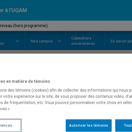
er à l'UQAM
 niveau (hors programme)
Calendriers
Nos
campus
En savoir pl
ion
universitaires
OURS
//
DES1501
-
Mise à nivea
es en matière de témoins
sons des témoins (cookies) afin de collecter des informations qui nous 
r votre expérience sur le site, de vous proposer des contenus vidéo, d’a
Description
Horaire - Été 2026
Horaire
es de fréquentation, etc. Vous pouvez personnaliser votre choix en séle
ces ».
érences
Autoriser les témoins
Tout