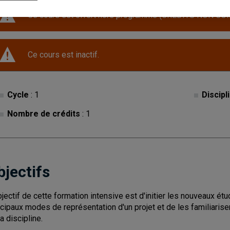
Ce cours est offert hors programme (CRÉDITS NON CO
Ce cours est inactif.
Cycle
: 1
Discipl
Nombre de crédits
: 1
bjectifs
bjectif de cette formation intensive est d'initier les nouveaux é
ncipaux modes de représentation d'un projet et de les familiarise
a discipline.