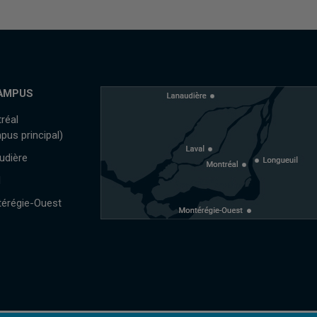
AMPUS
réal
pus principal)
udière
l
érégie-Ouest