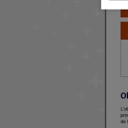
O
L'o
pri
de l