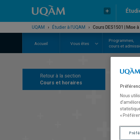
Étudi
UQAM
›
Étudier à l'UQAM
›
Cours DES1501 | Mise à
Programmes,
Accueil
Vous êtes
cours et admiss
Retour à la section
C
Cours et horaires
Préférenc
Nous utili
d’améliore
statistiqu
« Préféren
Préf