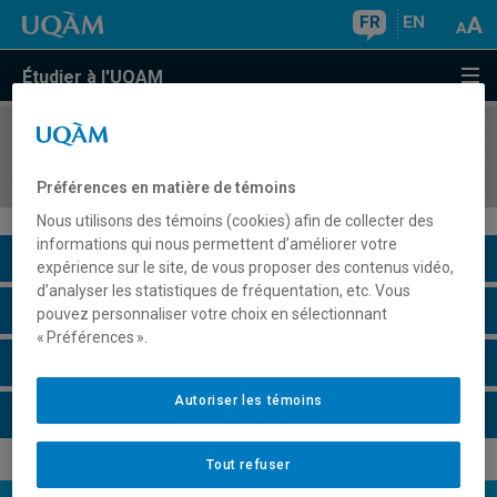
FR
EN
Étudier à l'UQAM
COURS
//
DES1610
Dessin 1 : observation et analyse
Préférences en matière de témoins
Nous utilisons des témoins (cookies) afin de collecter des
informations qui nous permettent d’améliorer votre
Description du cours
expérience sur le site, de vous proposer des contenus vidéo,
d’analyser les statistiques de fréquentation, etc. Vous
Horaire - Été 2026
pouvez personnaliser votre choix en sélectionnant
« Préférences ».
Horaire - Automne 2026
Autoriser les témoins
Horaire - Hiver 2027
Tout refuser