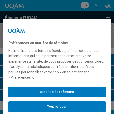
FR
EN
Étudier à l'UQAM
COURS
//
DES7101
Architecture et construction modernes
Préférences en matière de témoins
Nous utilisons des témoins (cookies) afin de collecter des
informations qui nous permettent d’améliorer votre
Description du cours
expérience sur le site, de vous proposer des contenus vidéo,
d’analyser les statistiques de fréquentation, etc. Vous
Horaire - Été 2026
pouvez personnaliser votre choix en sélectionnant
« Préférences ».
Horaire - Automne 2026
Autoriser les témoins
Horaire - Hiver 2027
Tout refuser