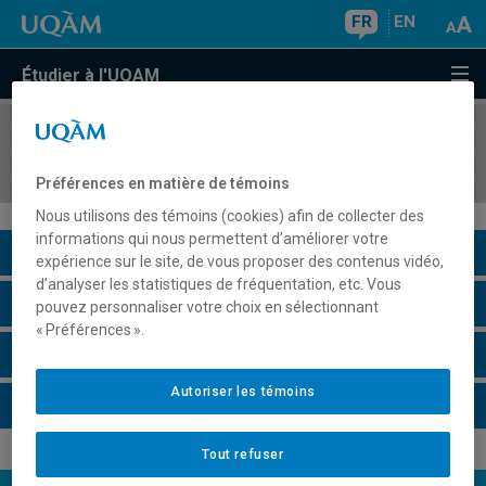
FR
EN
Étudier à l'UQAM
COURS
//
DES7530
Normes et sécurité dans les transports
Préférences en matière de témoins
Nous utilisons des témoins (cookies) afin de collecter des
informations qui nous permettent d’améliorer votre
Description du cours
expérience sur le site, de vous proposer des contenus vidéo,
d’analyser les statistiques de fréquentation, etc. Vous
Horaire - Été 2026
pouvez personnaliser votre choix en sélectionnant
« Préférences ».
Horaire - Automne 2026
Autoriser les témoins
Horaire - Hiver 2027
Tout refuser