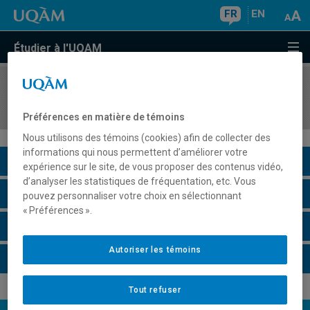
FR
EN
Étudier à l'UQAM
COURS
//
DES7565
Développement formel
Préférences en matière de témoins
Nous utilisons des témoins (cookies) afin de collecter des
informations qui nous permettent d’améliorer votre
Description du cours
expérience sur le site, de vous proposer des contenus vidéo,
d’analyser les statistiques de fréquentation, etc. Vous
Horaire - Été 2026
pouvez personnaliser votre choix en sélectionnant
« Préférences ».
Horaire - Automne 2026
Autoriser les témoins
Horaire - Hiver 2027
Tout refuser