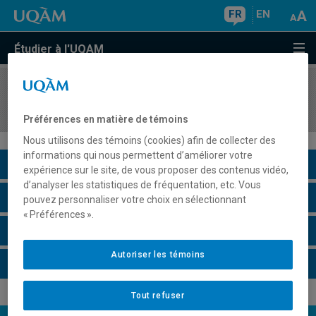
FR
EN
Étudier à l'UQAM
COURS
//
DES7575
Stage à l'étranger
Préférences en matière de témoins
Nous utilisons des témoins (cookies) afin de collecter des
informations qui nous permettent d’améliorer votre
Description du cours
expérience sur le site, de vous proposer des contenus vidéo,
d’analyser les statistiques de fréquentation, etc. Vous
Horaire - Été 2026
pouvez personnaliser votre choix en sélectionnant
« Préférences ».
Horaire - Automne 2026
Autoriser les témoins
Horaire - Hiver 2027
Tout refuser