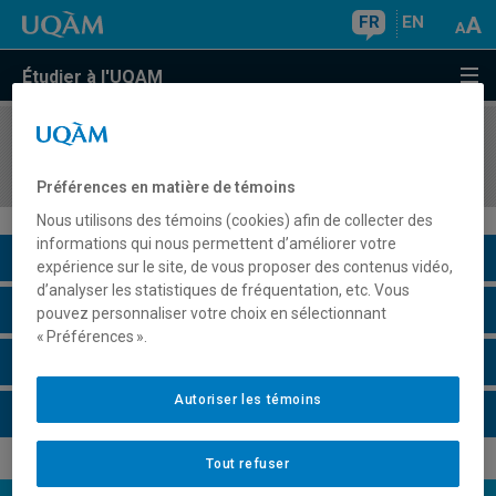
FR
EN
Étudier à l'UQAM
COURS
//
DGM6122
Stage II
Préférences en matière de témoins
Nous utilisons des témoins (cookies) afin de collecter des
informations qui nous permettent d’améliorer votre
Description du cours
expérience sur le site, de vous proposer des contenus vidéo,
d’analyser les statistiques de fréquentation, etc. Vous
Horaire - Été 2026
pouvez personnaliser votre choix en sélectionnant
« Préférences ».
Horaire - Automne 2026
Autoriser les témoins
Horaire - Hiver 2027
Tout refuser