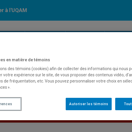
er à l'UQAM
Calendriers
Nos
campus
En savoir pl
ion
universitaires
es en matière de témoins
sons des témoins (cookies) afin de collecter des informations qui nous 
cun résultat
r votre expérience sur le site, de vous proposer des contenus vidéo, d’a
es de fréquentation, etc. Vous pouvez personnaliser votre choix en séle
ces ».
érences
Autoriser les témoins
Tout
Les bases de données institutionnelles sont indisponibles pour
Retour