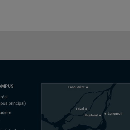
AMPUS
réal
pus principal)
udière
l