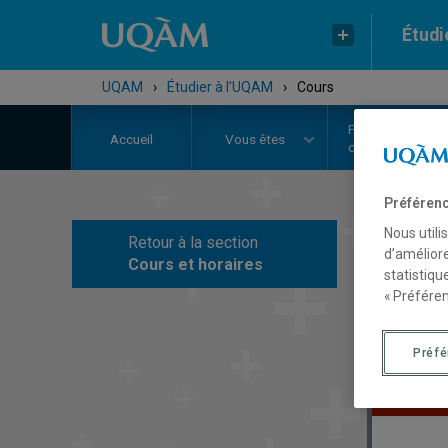
Étudi
UQAM
›
Étudier à l'UQAM
›
Cours
Programmes,
Accueil
Vous êtes
cours et admiss
Préférenc
Nous utili
Retour à la section
Au
d’améliore
Cours et horaires
statistiqu
« Préféren
Préf