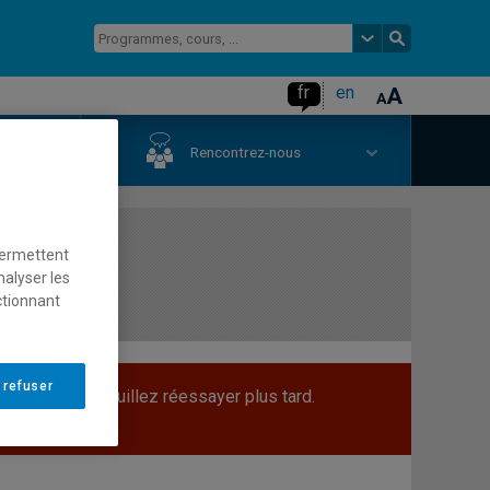
fr
en
us
Rencontrez-nous
permettent
nalyser les
ctionnant
 refuser
 le moment. Veuillez réessayer plus tard.