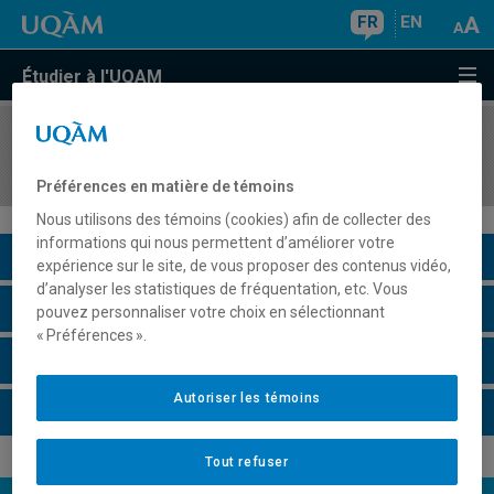
FR
EN
Étudier à l'UQAM
COURS
//
DSR2010
Responsabilité sociale des entreprises
Préférences en matière de témoins
Nous utilisons des témoins (cookies) afin de collecter des
informations qui nous permettent d’améliorer votre
Description du cours
expérience sur le site, de vous proposer des contenus vidéo,
d’analyser les statistiques de fréquentation, etc. Vous
Horaire - Été 2026
pouvez personnaliser votre choix en sélectionnant
« Préférences ».
Horaire - Automne 2026
Autoriser les témoins
Horaire - Hiver 2027
Tout refuser