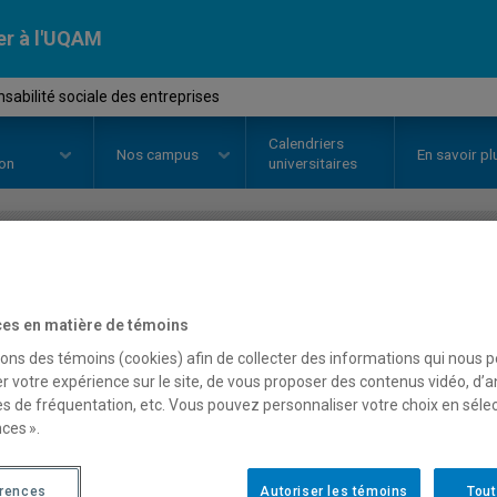
er à l'UQAM
abilité sociale des entreprises
Calendriers
Nos
campus
En savoir pl
ion
universitaires
OURS
//
DSR2010
-
Responsabilit
es en matière de témoins
entreprises
sons des témoins (cookies) afin de collecter des informations qui nous 
r votre expérience sur le site, de vous proposer des contenus vidéo, d’a
es de fréquentation, etc. Vous pouvez personnaliser votre choix en séle
Description
Horaire - Été 2026
Horaire
ces ».
érences
Autoriser les témoins
Tout