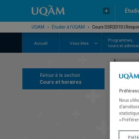
Étudi
UQAM
›
Étudier à l'UQAM
›
Cours DSR2010 | Respons
Programmes,
Accueil
Vous êtes
cours et admiss
Retour à la section
C
Cours et horaires
Préférenc
Nous utili
d’améliore
statistiqu
« Préféren
Préf