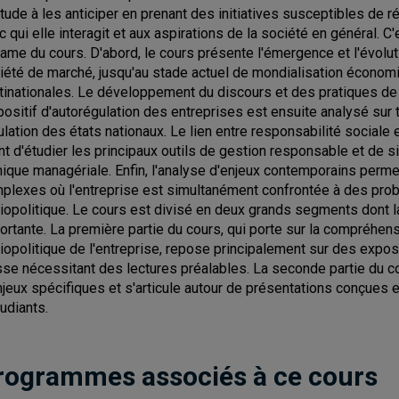
itude à les anticiper en prenant des initiatives susceptibles de 
c qui elle interagit et aux aspirations de la société en général. 
trame du cours. D'abord, le cours présente l'émergence et l'évolu
iété de marché, jusqu'au stade actuel de mondialisation économ
tinationales. Le développement du discours et des pratiques de
positif d'autorégulation des entreprises est ensuite analysé sur 
ulation des états nationaux. Le lien entre responsabilité sociale
nt d'étudier les principaux outils de gestion responsable et de 
thique managériale. Enfin, l'analyse d'enjeux contemporains permet 
plexes où l'entreprise est simultanément confrontée à des pr
iopolitique. Le cours est divisé en deux grands segments dont l
ortante. La première partie du cours, qui porte sur la compréhe
iopolitique de l'entreprise, repose principalement sur des expo
sse nécessitant des lectures préalables. La seconde partie du co
njeux spécifiques et s'articule autour de présentations conçue
tudiants.
rogrammes associés à ce cours