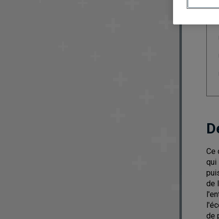
D
Ce 
qui
pui
de 
l'e
l'é
de 