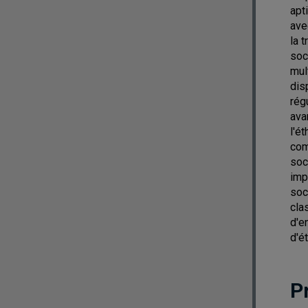
apt
ave
la 
soc
mul
dis
rég
ava
l'é
com
soc
imp
soc
cla
d'e
d'é
P