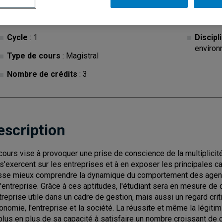
Cycle
: 1
Discipl
environ
Type de cours
: Magistral
Nombre de crédits
: 3
escription
cours vise à provoquer une prise de conscience de la multiplicit
 s'exercent sur les entreprises et à en exposer les principales c
sse mieux comprendre la dynamique du comportement des agents 
l'entreprise. Grâce à ces aptitudes, l'étudiant sera en mesure d
ntreprise utile dans un cadre de gestion, mais aussi un regard cri
conomie, l'entreprise et la société. La réussite et même la légit
plus en plus de sa capacité à satisfaire un nombre croissant de 