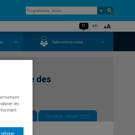
fr
en
us
Rencontrez-nous
é sociale des
permettent
nalyser les
ctionnant
 - Automne 2026
Horaire - Hiver 2027
 refuser