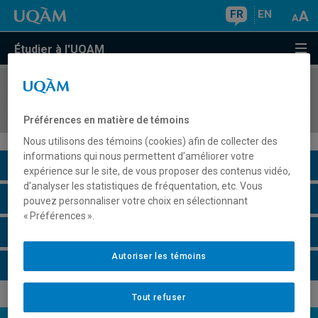
FR
EN
Étudier à l'UQAM
COURS
//
DSR2010
Responsabilité sociale des entreprises
Préférences en matière de témoins
Nous utilisons des témoins (cookies) afin de collecter des
informations qui nous permettent d’améliorer votre
Description du cours
expérience sur le site, de vous proposer des contenus vidéo,
d’analyser les statistiques de fréquentation, etc. Vous
Horaire - Été 2026
pouvez personnaliser votre choix en sélectionnant
« Préférences ».
Horaire - Automne 2026
Autoriser les témoins
Horaire - Hiver 2027
Tout refuser