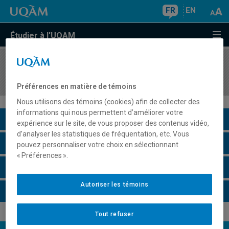
FR
EN
Étudier à l'UQAM
COURS
//
DSR2010
Responsabilité sociale des entreprises
Préférences en matière de témoins
Nous utilisons des témoins (cookies) afin de collecter des
informations qui nous permettent d’améliorer votre
Description du cours
expérience sur le site, de vous proposer des contenus vidéo,
d’analyser les statistiques de fréquentation, etc. Vous
Horaire - Été 2026
pouvez personnaliser votre choix en sélectionnant
« Préférences ».
Horaire - Automne 2026
Autoriser les témoins
Horaire - Hiver 2027
Tout refuser