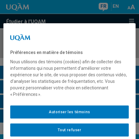
FR
EN
Étudier à l'UQAM
COURS
//
DSR2010
Responsabilité sociale des entreprises
Préférences en matière de témoins
Nous utilisons des témoins (cookies) afin de collecter des
informations qui nous permettent d’améliorer votre
Description du cours
expérience sur le site, de vous proposer des contenus vidéo,
d’analyser les statistiques de fréquentation, etc. Vous
Horaire - Été 2026
pouvez personnaliser votre choix en sélectionnant
« Préférences ».
Horaire - Automne 2026
Autoriser les témoins
Horaire - Hiver 2027
Tout refuser