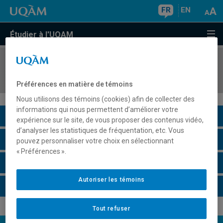
FR
EN
Étudier à l'UQAM
COURS
//
DSR3104
Gestion des enjeux numériques en immobilier
Préférences en matière de témoins
Nous utilisons des témoins (cookies) afin de collecter des
informations qui nous permettent d’améliorer votre
Description du cours
expérience sur le site, de vous proposer des contenus vidéo,
d’analyser les statistiques de fréquentation, etc. Vous
Horaire - Été 2026
pouvez personnaliser votre choix en sélectionnant
« Préférences ».
Horaire - Automne 2026
Autoriser les témoins
Horaire - Hiver 2027
Tout refuser