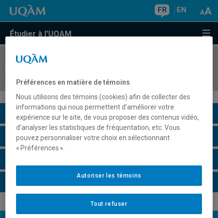
FR
EN
Étudier à l'UQAM
COURS
//
DSR4700
Gestion internationale et cultures
Préférences en matière de témoins
Nous utilisons des témoins (cookies) afin de collecter des
informations qui nous permettent d’améliorer votre
Description du cours
expérience sur le site, de vous proposer des contenus vidéo,
d’analyser les statistiques de fréquentation, etc. Vous
Horaire - Été 2026
pouvez personnaliser votre choix en sélectionnant
« Préférences ».
Horaire - Automne 2026
Autoriser les témoins
Horaire - Hiver 2027
Tout refuser