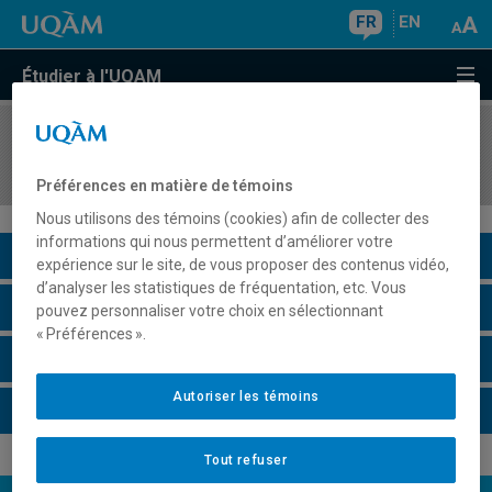
FR
EN
Étudier à l'UQAM
COURS
//
DSR4700
Gestion internationale et cultures
Préférences en matière de témoins
Nous utilisons des témoins (cookies) afin de collecter des
informations qui nous permettent d’améliorer votre
Description du cours
expérience sur le site, de vous proposer des contenus vidéo,
d’analyser les statistiques de fréquentation, etc. Vous
Horaire - Été 2026
pouvez personnaliser votre choix en sélectionnant
« Préférences ».
Horaire - Automne 2026
Autoriser les témoins
Horaire - Hiver 2027
Tout refuser