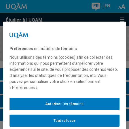
FR
EN
Étudier à l'UQAM
COURS
//
DSR5970
Méthodes quantitatives architecturales
Préférences en matière de témoins
d'évaluation
Nous utilisons des témoins (cookies) afin de collecter des
informations qui nous permettent d’améliorer votre
expérience sur le site, de vous proposer des contenus vidéo,
Description du cours
d’analyser les statistiques de fréquentation, etc. Vous
pouvez personnaliser votre choix en sélectionnant
Horaire - Été 2026
« Préférences ».
Horaire - Automne 2026
Autoriser les témoins
Horaire - Hiver 2027
Tout refuser