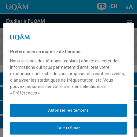
FR
EN
Étudier à l'UQAM
COURS
//
DSR8406
Gouvernance et gestion des risques fiduciaires
Préférences en matière de témoins
et sociaux, éthiques et environnementaux
Nous utilisons des témoins (cookies) afin de collecter des
informations qui nous permettent d’améliorer votre
expérience sur le site, de vous proposer des contenus vidéo,
Description du cours
d’analyser les statistiques de fréquentation, etc. Vous
pouvez personnaliser votre choix en sélectionnant
Horaire - Été 2026
« Préférences ».
Horaire - Automne 2026
Autoriser les témoins
Horaire - Hiver 2027
Tout refuser