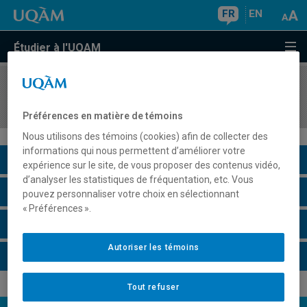
FR
EN
Étudier à l'UQAM
COURS
//
DST802
Projet technologique
Préférences en matière de témoins
Nous utilisons des témoins (cookies) afin de collecter des
informations qui nous permettent d’améliorer votre
Description du cours
expérience sur le site, de vous proposer des contenus vidéo,
d’analyser les statistiques de fréquentation, etc. Vous
Horaire - Été 2026
pouvez personnaliser votre choix en sélectionnant
« Préférences ».
Horaire - Automne 2026
Autoriser les témoins
Horaire - Hiver 2027
Tout refuser