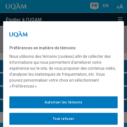
FR
EN
Étudier à l'UQAM
COURS
//
ECO1300
Analyse microéconomique
Préférences en matière de témoins
Nous utilisons des témoins (cookies) afin de collecter des
informations qui nous permettent d’améliorer votre
Description du cours
expérience sur le site, de vous proposer des contenus vidéo,
d’analyser les statistiques de fréquentation, etc. Vous
Horaire - Été 2026
pouvez personnaliser votre choix en sélectionnant
« Préférences ».
Horaire - Automne 2026
Autoriser les témoins
Horaire - Hiver 2027
Tout refuser