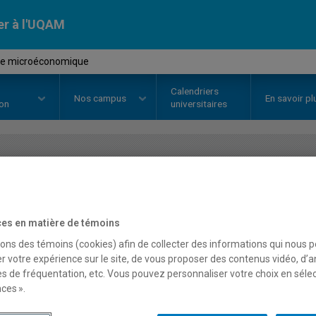
er à l'UQAM
se microéconomique
Calendriers
Nos
campus
En savoir pl
ion
universitaires
OURS
//
ECO1300
-
Analyse micr
es en matière de témoins
Description
Horaire - Été 2026
Horaire
sons des témoins (cookies) afin de collecter des informations qui nous 
r votre expérience sur le site, de vous proposer des contenus vidéo, d’a
es de fréquentation, etc. Vous pouvez personnaliser votre choix en séle
ces ».