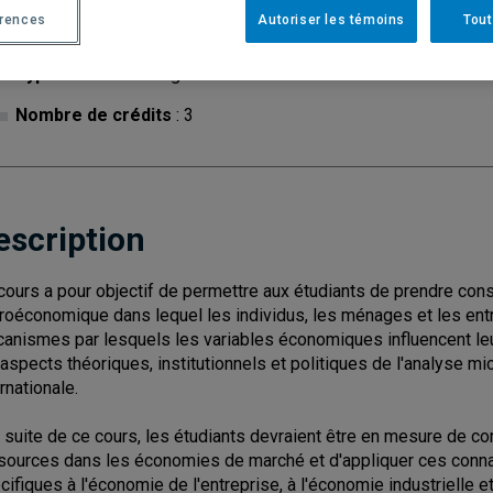
érences
Autoriser les témoins
Tout
Cycle
: 1
Discipl
Type de cours
: Magistral
Nombre de crédits
: 3
escription
cours a pour objectif de permettre aux étudiants de prendre con
roéconomique dans lequel les individus, les ménages et les entr
anismes par lesquels les variables économiques influencent leur
 aspects théoriques, institutionnels et politiques de l'analyse 
rnationale.
a suite de ce cours, les étudiants devraient être en mesure de co
sources dans les économies de marché et d'appliquer ces conna
cifiques à l'économie de l'entreprise, à l'économie industrielle e