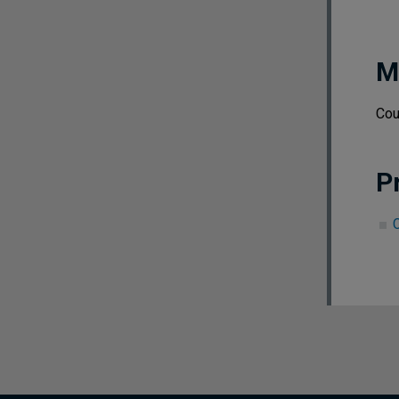
M
Cou
P
C