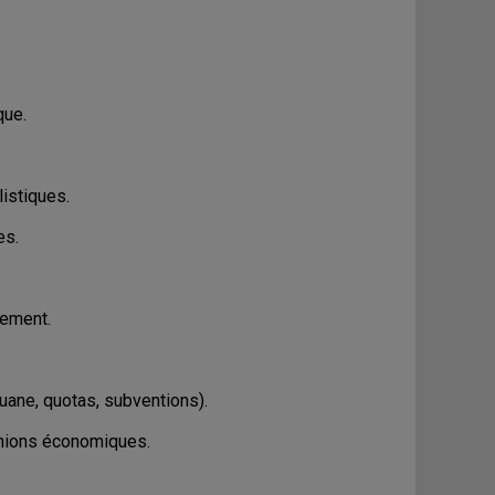
que.
istiques.
es.
nement.
uane, quotas, subventions).
unions économiques.