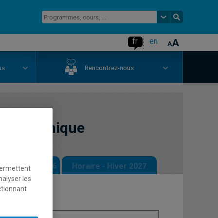
fr
en
us
Rencontrez-nous
oéconomique
 - Automne 2026
Horaire - Hiver 2027
permettent
nalyser les
ctionnant