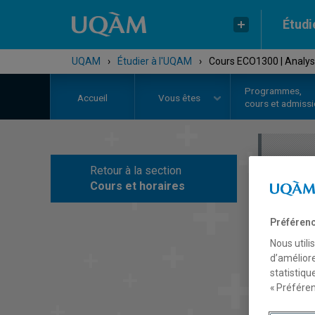
Étudi
UQAM
›
Étudier à l'UQAM
›
Cours ECO1300 | Analy
Programmes,
Accueil
Vous êtes
cours et admiss
Retour à la section
C
Cours et horaires
Préférenc
Nous utili
d’améliore
statistiqu
« Préféren