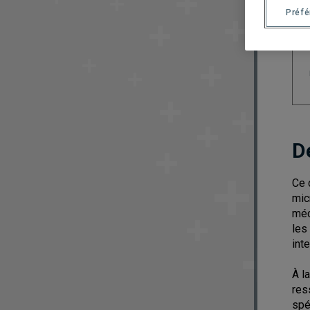
Préf
D
Ce 
mic
méc
les
inte
À l
res
spé