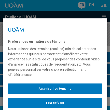
FR
EN
Étudier à l'UQAM
COURS
//
ECO1300
Analyse microéconomique
Préférences en matière de témoins
Nous utilisons des témoins (cookies) afin de collecter des
informations qui nous permettent d’améliorer votre
Description du cours
expérience sur le site, de vous proposer des contenus vidéo,
d’analyser les statistiques de fréquentation, etc. Vous
Horaire - Été 2026
pouvez personnaliser votre choix en sélectionnant
« Préférences ».
Horaire - Automne 2026
Autoriser les témoins
Horaire - Hiver 2027
Tout refuser