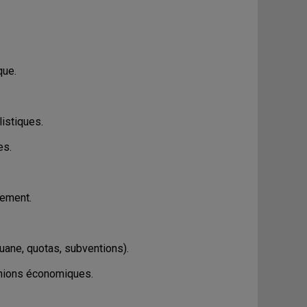
que.
istiques.
es.
nement.
uane, quotas, subventions).
unions économiques.