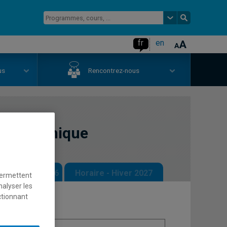
fr
en
us
Rencontrez-nous
oéconomique
 - Automne 2026
Horaire - Hiver 2027
permettent
nalyser les
ctionnant