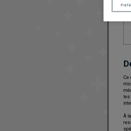
Préf
D
Ce 
mic
méc
les
inte
À l
res
spé