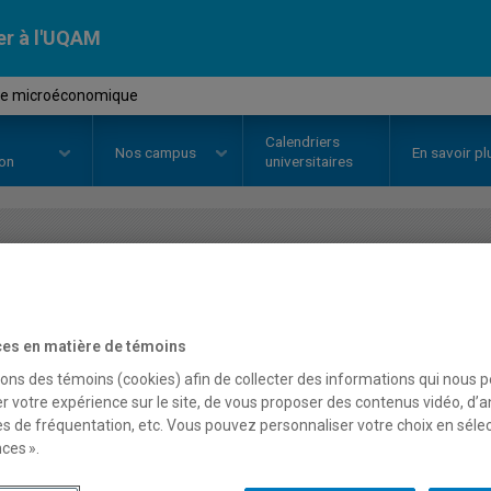
er à l'UQAM
se microéconomique
Calendriers
Nos
campus
En savoir pl
ion
universitaires
OURS
//
ECO1300
-
Analyse micr
es en matière de témoins
Description
Horaire - Été 2026
Horaire
sons des témoins (cookies) afin de collecter des informations qui nous 
r votre expérience sur le site, de vous proposer des contenus vidéo, d’a
es de fréquentation, etc. Vous pouvez personnaliser votre choix en séle
ces ».