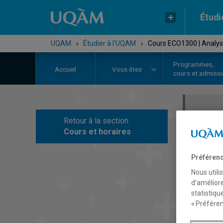
Étudi
UQAM
›
Étudier à l'UQAM
›
Cours ECO1300 | Analy
Programmes,
Accueil
Vous êtes
cours et admiss
Retour à la section
C
Cours et horaires
Préférenc
Nous utili
d’améliore
statistiqu
« Préféren