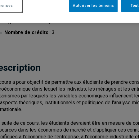
érences
Autoriser les témoins
Tout
Cycle
: 1
Discipl
Type de cours
: Magistral
Nombre de crédits
: 3
escription
cours a pour objectif de permettre aux étudiants de prendre con
roéconomique dans lequel les individus, les ménages et les entr
anismes par lesquels les variables économiques influencent leur
 aspects théoriques, institutionnels et politiques de l'analyse 
rnationale.
a suite de ce cours, les étudiants devraient être en mesure de co
sources dans les économies de marché et d'appliquer ces conna
cifiques à l'économie de l'entreprise, à l'économie industrielle e