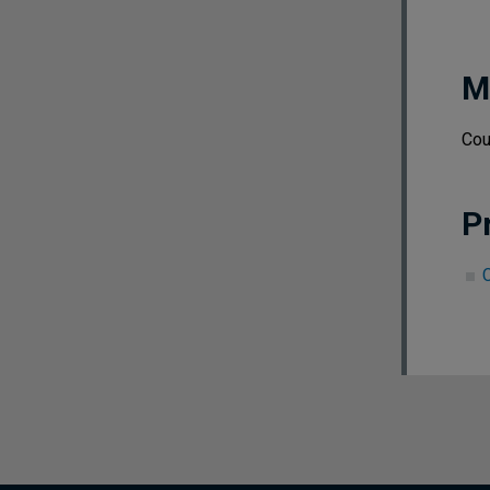
M
Cou
P
C