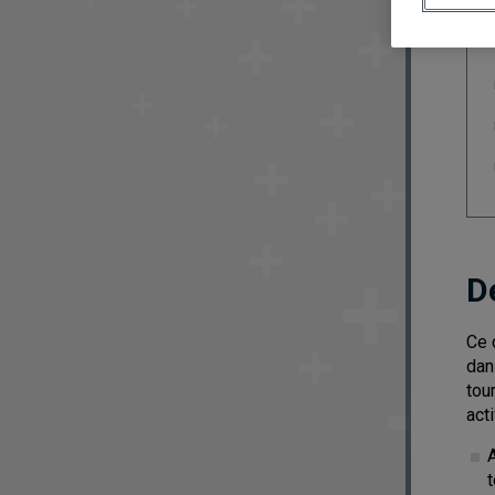
D
Ce 
dan
tou
act
t