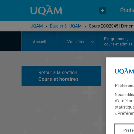
Étudi
UQAM
›
Étudier à l'UQAM
›
Cours ECO2045 | Dimen
Programmes,
Accueil
Vous êtes
cours et admiss
Retour à la section
C
Cours et horaires
Préférenc
Nous utili
d’améliore
statistiqu
« Préféren
Préf