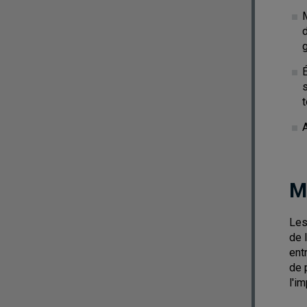
s
t
M
Les
de 
ent
de 
l'i