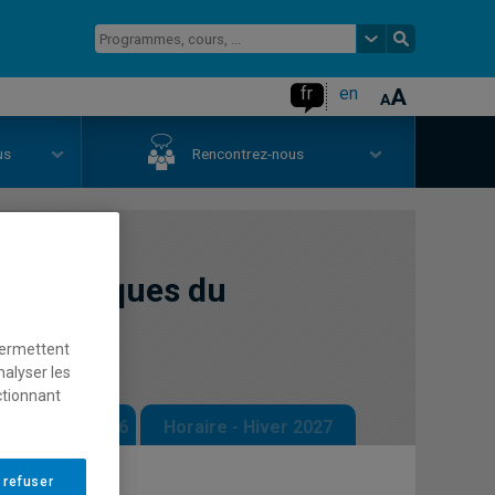
fr
en
us
Rencontrez-nous
conomiques du
permettent
nalyser les
ctionnant
 - Automne 2026
Horaire - Hiver 2027
 refuser