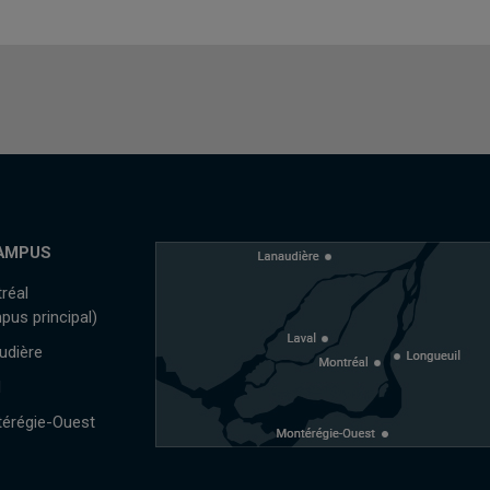
AMPUS
réal
pus principal)
udière
l
érégie-Ouest