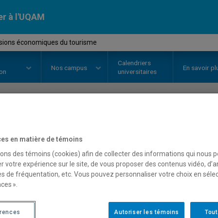
er à l'UQAM
sions économiques du tourisme
Calendriers
Nos
campus
En savoir pl
ion
universitaires
OURS
//
ECO2045
-
Dimensions é
es en matière de témoins
tourisme
sons des témoins (cookies) afin de collecter des informations qui nous 
r votre expérience sur le site, de vous proposer des contenus vidéo, d’a
es de fréquentation, etc. Vous pouvez personnaliser votre choix en séle
ces ».
Description
Horaire - Été 2026
Horaire
érences
Autoriser les témoins
Tout