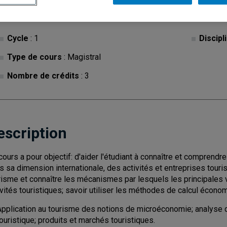
Cycle
: 1
Discipl
Type de cours
: Magistral
Nombre de crédits
: 3
escription
cours a pour objectif: d'aider l'étudiant à connaître et comprendr
s sa dimension internationale, des activités et entreprises tour
risme et connaître les mécanismes par lesquels les principales 
ivités touristiques; savoir utiliser les méthodes de calcul écon
Application au tourisme des notions de microéconomie; analyse 
ouristique; produits et marchés touristiques.