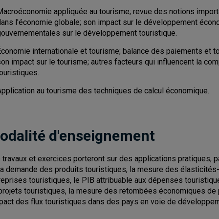
Macroéconomie appliquée au tourisme; revue des notions import
dans l'économie globale; son impact sur le développement écono
gouvernementales sur le développement touristique.
Économie internationale et tourisme; balance des paiements et to
on impact sur le tourisme; autres facteurs qui influencent la com
ouristiques.
Application au tourisme des techniques de calcul économique.
odalité d'enseignement
 travaux et exercices porteront sur des applications pratiques, p
la demande des produits touristiques, la mesure des élasticités-p
reprises touristiques, le PIB attribuable aux dépenses touristiques,
projets touristiques, la mesure des retombées économiques de pro
mpact des flux touristiques dans des pays en voie de développe