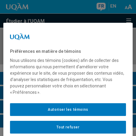
FR
EN
Étudier à l'UQAM
COURS
//
ECO3310
Économie de l'information et des marchés
Préférences en matière de témoins
électroniques
Nous utilisons des témoins (cookies) afin de collecter des
informations qui nous permettent d’améliorer votre
expérience sur le site, de vous proposer des contenus vidéo,
Description du cours
d’analyser les statistiques de fréquentation, etc. Vous
pouvez personnaliser votre choix en sélectionnant
Horaire - Été 2026
« Préférences ».
Horaire - Automne 2026
Autoriser les témoins
Horaire - Hiver 2027
Tout refuser