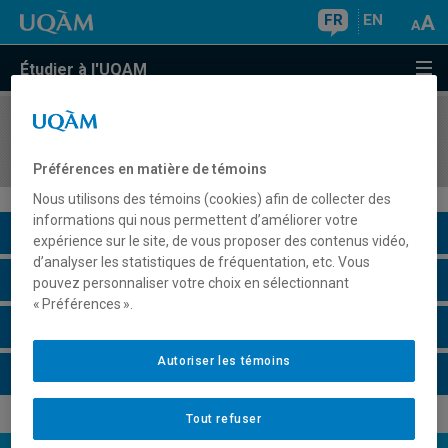
FR
EN
Étudier à l'UQAM
COURS
//
ECO3400
Monnaie et institutions financières
Préférences en matière de témoins
Nous utilisons des témoins (cookies) afin de collecter des
informations qui nous permettent d’améliorer votre
Description du cours
expérience sur le site, de vous proposer des contenus vidéo,
d’analyser les statistiques de fréquentation, etc. Vous
Horaire - Été 2026
pouvez personnaliser votre choix en sélectionnant
« Préférences ».
Horaire - Automne 2026
Autoriser les témoins
Horaire - Hiver 2027
Tout refuser