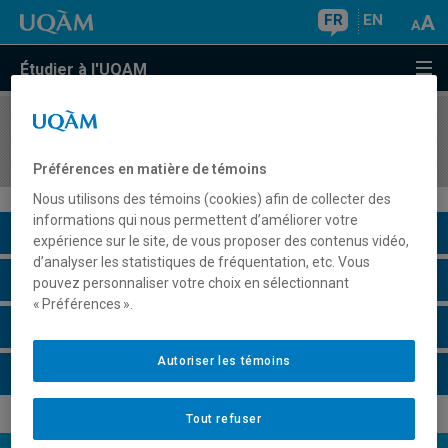
FR
EN
Étudier à l'UQAM
COURS
//
ECO4062
La pensée économique au XXe siècle
Préférences en matière de témoins
Nous utilisons des témoins (cookies) afin de collecter des
informations qui nous permettent d’améliorer votre
Description du cours
expérience sur le site, de vous proposer des contenus vidéo,
d’analyser les statistiques de fréquentation, etc. Vous
Horaire - Été 2026
pouvez personnaliser votre choix en sélectionnant
« Préférences ».
Horaire - Automne 2026
Autoriser les témoins
Horaire - Hiver 2027
Tout refuser