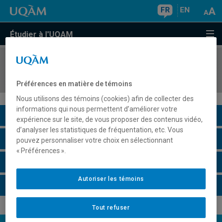
FR
EN
Étudier à l'UQAM
COURS
//
ECO4412
Économie publique
Préférences en matière de témoins
Nous utilisons des témoins (cookies) afin de collecter des
informations qui nous permettent d’améliorer votre
Description du cours
expérience sur le site, de vous proposer des contenus vidéo,
d’analyser les statistiques de fréquentation, etc. Vous
Horaire - Été 2026
pouvez personnaliser votre choix en sélectionnant
« Préférences ».
Horaire - Automne 2026
Autoriser les témoins
Horaire - Hiver 2027
Tout refuser