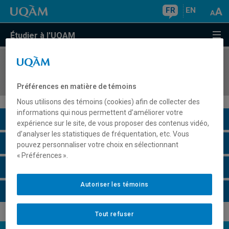
FR
EN
Étudier à l'UQAM
COURS
//
ECO4603
Du socialisme à l'économie de marché
Préférences en matière de témoins
Nous utilisons des témoins (cookies) afin de collecter des
informations qui nous permettent d’améliorer votre
Description du cours
expérience sur le site, de vous proposer des contenus vidéo,
d’analyser les statistiques de fréquentation, etc. Vous
Horaire - Été 2026
pouvez personnaliser votre choix en sélectionnant
« Préférences ».
Horaire - Automne 2026
Autoriser les témoins
Horaire - Hiver 2027
Tout refuser