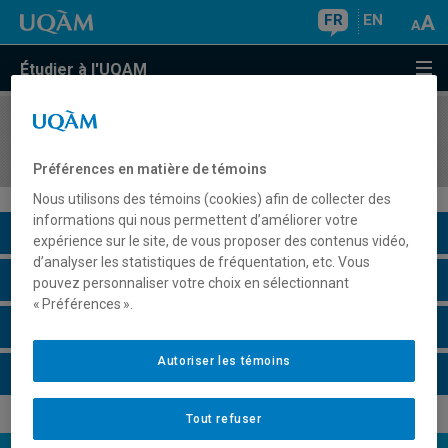
FR
EN
Étudier à l'UQAM
COURS
//
ECO5041
Économie, philosophie et science
Préférences en matière de témoins
Nous utilisons des témoins (cookies) afin de collecter des
informations qui nous permettent d’améliorer votre
Description du cours
expérience sur le site, de vous proposer des contenus vidéo,
d’analyser les statistiques de fréquentation, etc. Vous
Horaire - Été 2026
pouvez personnaliser votre choix en sélectionnant
« Préférences ».
Horaire - Automne 2026
Autoriser les témoins
Horaire - Hiver 2027
Tout refuser