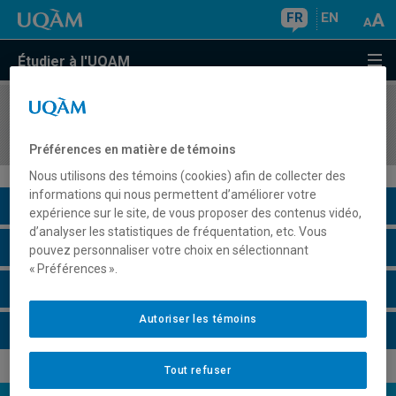
FR
EN
Étudier à l'UQAM
COURS
//
ECO5620
Comportements stratégiques en économie
Préférences en matière de témoins
Nous utilisons des témoins (cookies) afin de collecter des
informations qui nous permettent d’améliorer votre
Description du cours
expérience sur le site, de vous proposer des contenus vidéo,
d’analyser les statistiques de fréquentation, etc. Vous
Horaire - Été 2026
pouvez personnaliser votre choix en sélectionnant
« Préférences ».
Horaire - Automne 2026
Autoriser les témoins
Horaire - Hiver 2027
Tout refuser