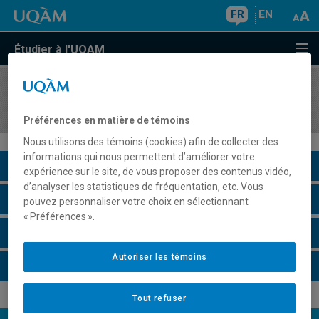
FR
EN
Étudier à l'UQAM
COURS
//
ECO6080
Économie financière
Préférences en matière de témoins
Nous utilisons des témoins (cookies) afin de collecter des
informations qui nous permettent d’améliorer votre
Description du cours
expérience sur le site, de vous proposer des contenus vidéo,
d’analyser les statistiques de fréquentation, etc. Vous
Horaire - Été 2026
pouvez personnaliser votre choix en sélectionnant
« Préférences ».
Horaire - Automne 2026
Autoriser les témoins
Horaire - Hiver 2027
Tout refuser