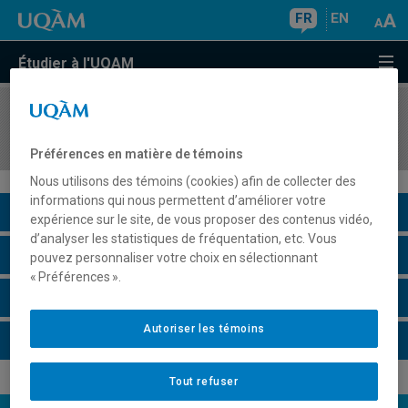
FR
EN
Étudier à l'UQAM
COURS
//
ECO8602
Fondements microéconomiques de la finance
Préférences en matière de témoins
Nous utilisons des témoins (cookies) afin de collecter des
informations qui nous permettent d’améliorer votre
Description du cours
expérience sur le site, de vous proposer des contenus vidéo,
d’analyser les statistiques de fréquentation, etc. Vous
Horaire - Été 2026
pouvez personnaliser votre choix en sélectionnant
« Préférences ».
Horaire - Automne 2026
Autoriser les témoins
Horaire - Hiver 2027
Tout refuser