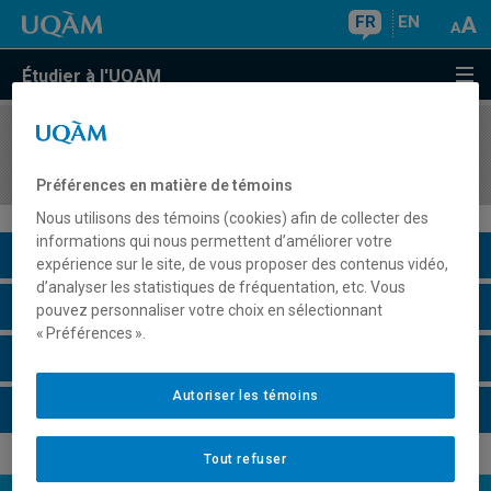
FR
EN
Étudier à l'UQAM
COURS
//
EDM1002
Communication et veille technologique
Préférences en matière de témoins
Nous utilisons des témoins (cookies) afin de collecter des
informations qui nous permettent d’améliorer votre
Description du cours
expérience sur le site, de vous proposer des contenus vidéo,
d’analyser les statistiques de fréquentation, etc. Vous
Horaire - Été 2026
pouvez personnaliser votre choix en sélectionnant
« Préférences ».
Horaire - Automne 2026
Autoriser les témoins
Horaire - Hiver 2027
Tout refuser