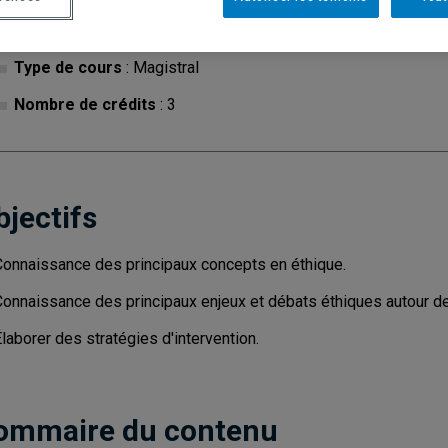
Cycle
: 1
Discipl
Type de cours
: Magistral
Nombre de crédits
: 3
bjectifs
Connaissance des principaux concepts en éthique.
onnaissance des principaux enjeux et débats éthiques autour de la
laborer des stratégies d'intervention.
ommaire du contenu