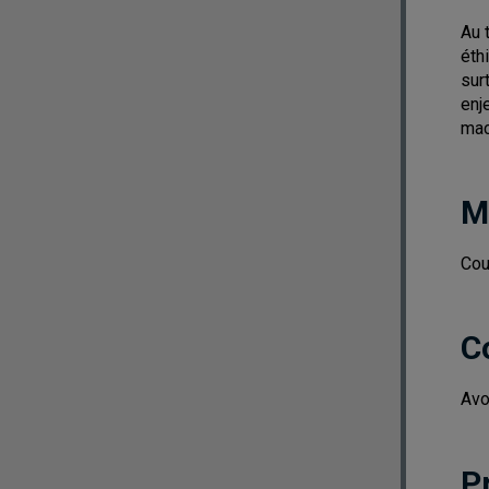
Au 
éth
sur
enj
mach
M
Cou
C
Avo
P