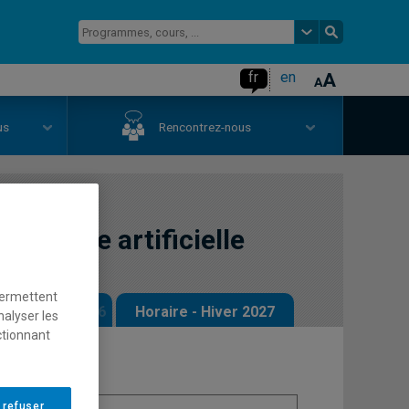
fr
en
us
Rencontrez-nous
elligence artificielle
permettent
 - Automne 2026
Horaire - Hiver 2027
nalyser les
ctionnant
 refuser