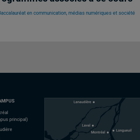
Baccalauréat en communication, médias numériques et société
AMPUS
réal
pus principal)
udière
l