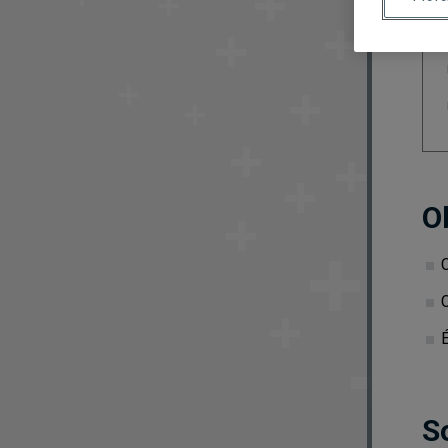
O
C
É
S