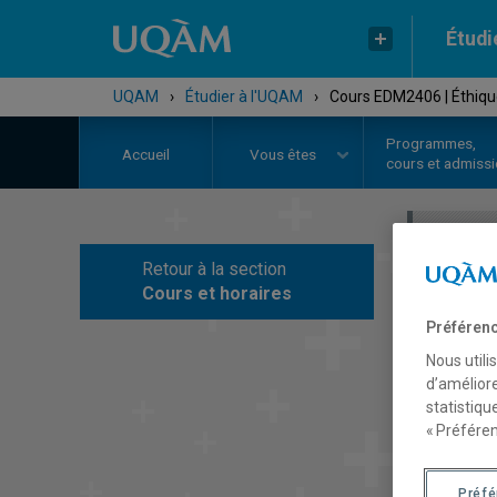
Étudi
UQAM
›
Étudier à l'UQAM
›
Cours EDM2406 | Éthique e
Programmes,
Accueil
Vous êtes
cours et admiss
Retour à la section
C
Cours et horaires
Préférenc
Nous utili
d’améliore
statistiqu
« Préféren
Préf