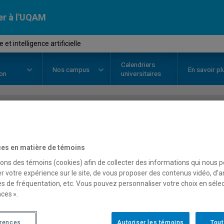
er à l'UQAM
t intelligence artificielle
Calendriers
Nos
campus
En savoir pl
ion
universitaires
OURS
//
EDM2406
-
Éthique et int
es en matière de témoins
sons des témoins (cookies) afin de collecter des informations qui nous 
Description
Horaire - Été 2026
Horaire
r votre expérience sur le site, de vous proposer des contenus vidéo, d’a
es de fréquentation, etc. Vous pouvez personnaliser votre choix en séle
ces ».
érences
Autoriser les témoins
Tout