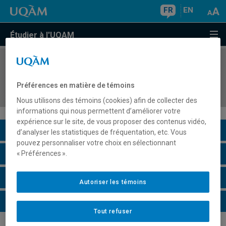
FR
EN
Étudier à l'UQAM
COURS
//
EDM2510
Conception sonore 1 : introduction au montage
Préférences en matière de témoins
son
Nous utilisons des témoins (cookies) afin de collecter des
informations qui nous permettent d’améliorer votre
expérience sur le site, de vous proposer des contenus vidéo,
Description du cours
d’analyser les statistiques de fréquentation, etc. Vous
pouvez personnaliser votre choix en sélectionnant
Horaire - Été 2026
« Préférences ».
Horaire - Automne 2026
Autoriser les témoins
Horaire - Hiver 2027
Tout refuser