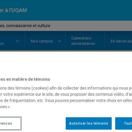
er à l'UQAM
s, connaissance et culture
Calendriers
Nos
campus
En savoir pl
ion
universitaires
OURS
//
EDM2865
-
Données, con
es en matière de témoins
sons des témoins (cookies) afin de collecter des informations qui nous 
r votre expérience sur le site, de vous proposer des contenus vidéo, d’a
Description
Horaire - Été 2026
Horaire
es de fréquentation, etc. Vous pouvez personnaliser votre choix en séle
ces ».
érences
Autoriser les témoins
Tout