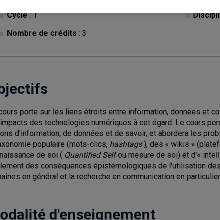
Cycle
: 1
Discipl
Nombre de crédits
: 3
bjectifs
cours porte sur les liens étroits entre information, données et co
 impacts des technologies numériques à cet égard. Le cours perm
ions d'information, de données et de savoir, et abordera les pr
taxonomie populaire (mots-clics,
hashtags
), des « wikis » (plat
naissance de soi (
Quantified Self
ou mesure de soi) et d'« intell
lement des conséquences épistémologiques de l'utilisation des
aines en général et la recherche en communication en particulier
odalité d'enseignement