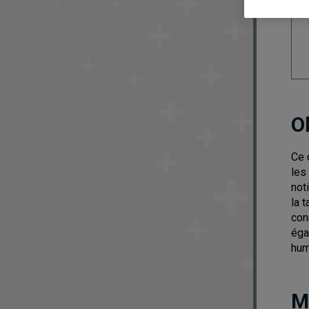
O
Ce 
les
not
la 
con
éga
hum
M