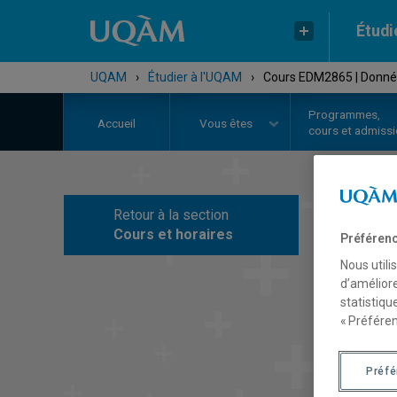
Étudi
UQAM
›
Étudier à l'UQAM
›
Cours EDM2865 | Donnée
Programmes,
Accueil
Vous êtes
cours et admiss
Retour à la section
C
Cours et horaires
Préférenc
Nous utili
d’améliore
statistiqu
« Préféren
Préf