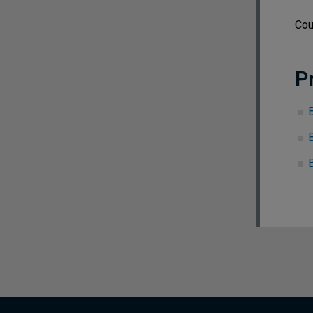
Cou
P
B