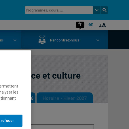
fr
en
us
Rencontrez-nous
naissance et culture
permettent
nalyser les
 - Automne 2026
Horaire - Hiver 2027
ctionnant
 refuser