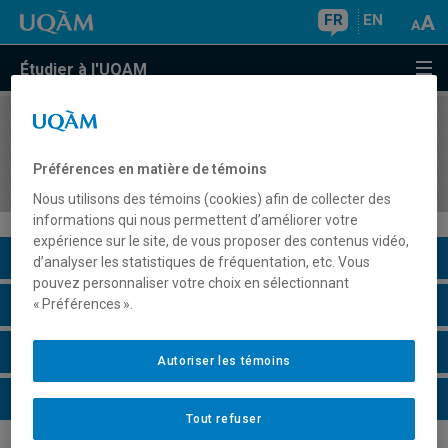
FR
EN
Étudier à l'UQAM
COURS
//
EDM2888
Jeux vidéo, technologies et pratiques
Préférences en matière de témoins
émergentes
Nous utilisons des témoins (cookies) afin de collecter des
informations qui nous permettent d’améliorer votre
expérience sur le site, de vous proposer des contenus vidéo,
Description du cours
d’analyser les statistiques de fréquentation, etc. Vous
pouvez personnaliser votre choix en sélectionnant
Horaire - Été 2026
« Préférences ».
Horaire - Automne 2026
Autoriser les témoins
Horaire - Hiver 2027
Tout refuser