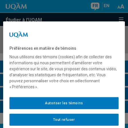
FR
EN
Étudier à l'UQAM
COURS
//
EDM3404
Convergence numérique des médias
Préférences en matière de témoins
Nous utilisons des témoins (cookies) afin de collecter des
informations qui nous permettent d’améliorer votre
Description du cours
expérience sur le site, de vous proposer des contenus vidéo,
d’analyser les statistiques de fréquentation, etc. Vous
Horaire - Été 2026
pouvez personnaliser votre choix en sélectionnant
« Préférences ».
Horaire - Automne 2026
Autoriser les témoins
Horaire - Hiver 2027
Tout refuser