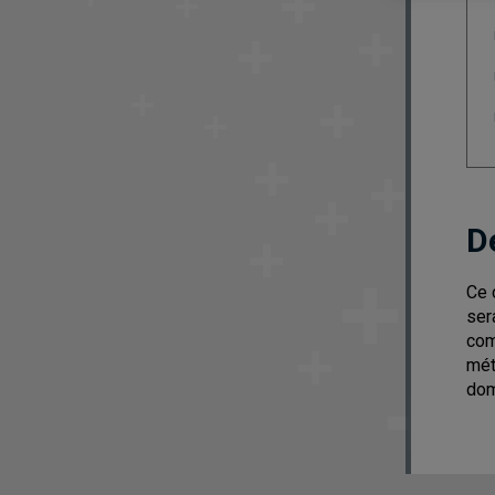
D
Ce 
ser
com
mét
dom