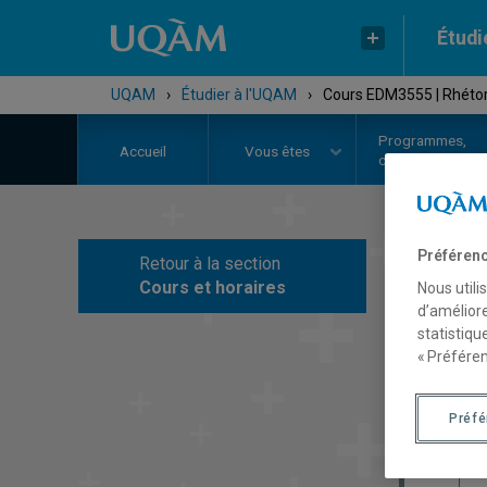
Étudi
UQAM
›
Étudier à l'UQAM
›
Cours EDM3555 | Rhétor
Programmes,
Accueil
Vous êtes
cours et admiss
Préférenc
Retour à la section
C
Cours et horaires
Nous utili
d’améliore
statistiqu
« Préféren
Préf