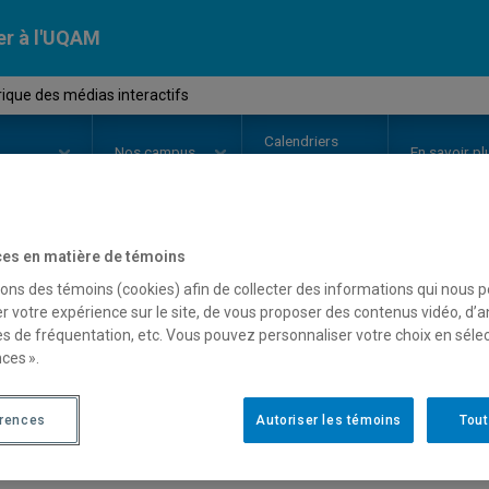
er à l'UQAM
ique des médias interactifs
Calendriers
Nos
campus
En savoir pl
ion
universitaires
es en matière de témoins
OURS
//
EDM3555
-
Rhétorique de
sons des témoins (cookies) afin de collecter des informations qui nous 
r votre expérience sur le site, de vous proposer des contenus vidéo, d’a
es de fréquentation, etc. Vous pouvez personnaliser votre choix en séle
ces ».
Description
Horaire - Été 2026
Horaire
érences
Autoriser les témoins
Tout