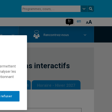
fr
en
us
Rencontrez-nous
s médias interactifs
permettent
nalyser les
ctionnant
 - Automne 2026
Horaire - Hiver 2027
 refuser