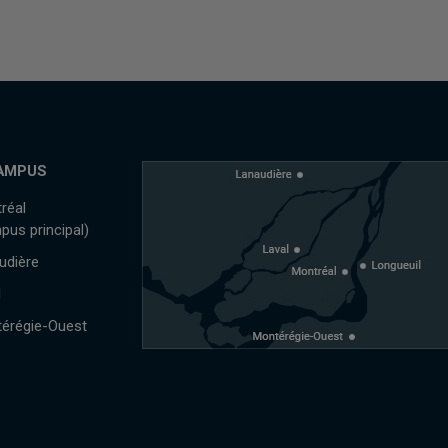
AMPUS
réal
pus principal)
udière
l
érégie-Ouest