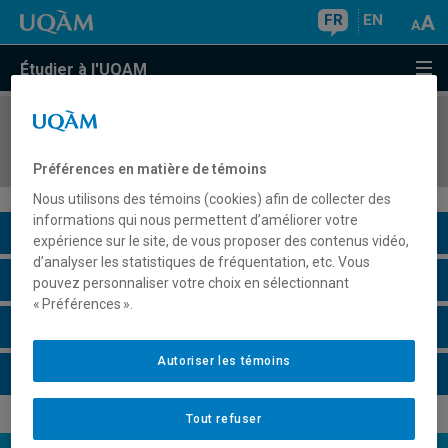
FR
EN
Étudier à l'UQAM
COURS
//
EDM4332
Atelier de radio IV
Préférences en matière de témoins
Nous utilisons des témoins (cookies) afin de collecter des
informations qui nous permettent d’améliorer votre
Description du cours
expérience sur le site, de vous proposer des contenus vidéo,
d’analyser les statistiques de fréquentation, etc. Vous
Horaire - Été 2026
pouvez personnaliser votre choix en sélectionnant
« Préférences ».
Horaire - Automne 2026
Autoriser les témoins
Horaire - Hiver 2027
Tout refuser