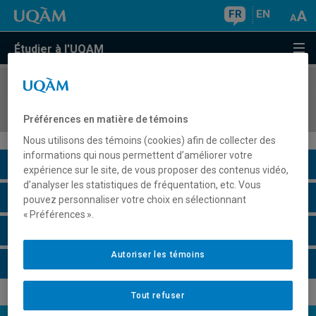
FR
EN
Étudier à l'UQAM
COURS
//
EDM4606
Environnements immersifs et interactivité
Préférences en matière de témoins
Nous utilisons des témoins (cookies) afin de collecter des
informations qui nous permettent d’améliorer votre
Description du cours
expérience sur le site, de vous proposer des contenus vidéo,
d’analyser les statistiques de fréquentation, etc. Vous
Horaire - Été 2026
pouvez personnaliser votre choix en sélectionnant
« Préférences ».
Horaire - Automne 2026
Autoriser les témoins
Horaire - Hiver 2027
Tout refuser